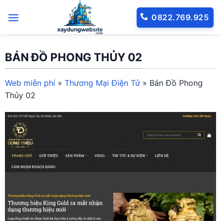
Bỏ
0822.769.925
qua
nội
dung
BÁN ĐỒ PHONG THỦY 02
Web miễn phí
»
Thương Mại Điện Tử
»
Bán Đồ Phong
Thủy 02