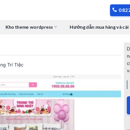
082
Kho theme wordpress
Hướng dẫn mua hàng và cài
D
n
c
ng Trí Tiệc
v