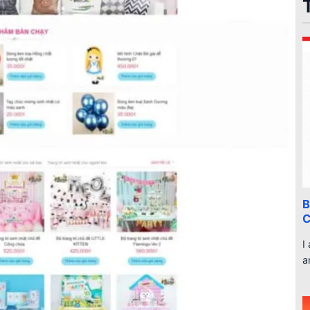
B
C
I
a