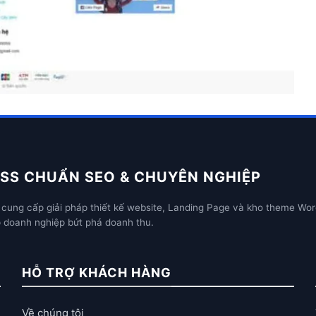
SS CHUẨN SEO & CHUYÊN NGHIỆP
cung cấp giải pháp thiết kế website, Landing Page và kho theme Wor
p doanh nghiệp bứt phá doanh thu.
HỖ TRỢ KHÁCH HÀNG
Về chúng tôi