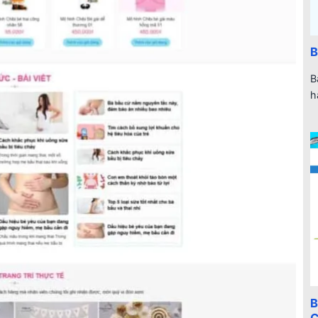
B
B
h
B
C