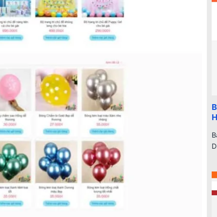
B
H
B
D