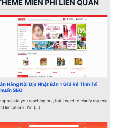
THEME MIỄN PHÍ LIÊN QUAN
án Hàng Nội Địa Nhật Bản 1 Giá Rẻ Tinh Tế
huẩn SEO
 appreciate you reaching out, but I need to clarify my role
nd limitations. I’m [...]