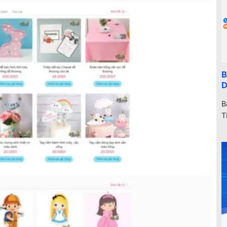
B
D
B
T