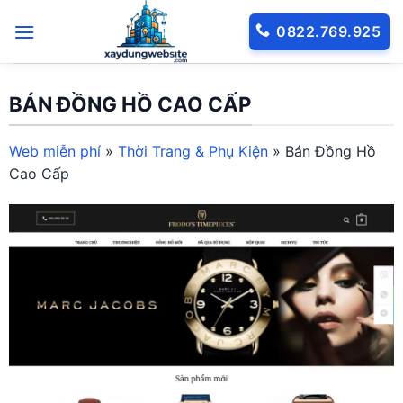
Bỏ
0822.769.925
qua
nội
dung
BÁN ĐỒNG HỒ CAO CẤP
Web miễn phí
»
Thời Trang & Phụ Kiện
»
Bán Đồng Hồ
Cao Cấp