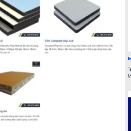
M
T
M