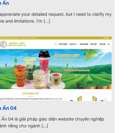
n Ấn
 appreciate your detailed request, but I need to clarify my
ole and limitations. I’m [...]
n Ấn 04
n Ấn 04 là giải pháp giao diện website chuyên nghiệp
ành riêng cho ngành [...]