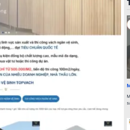
M
M
s