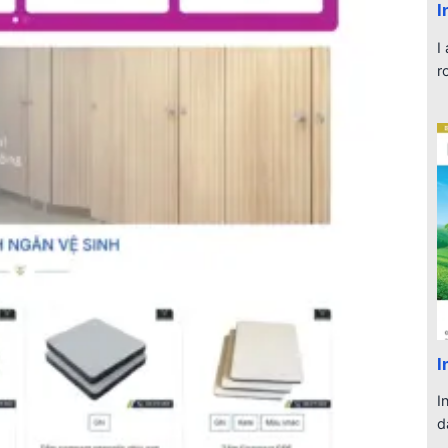
I
I
r
I
I
d