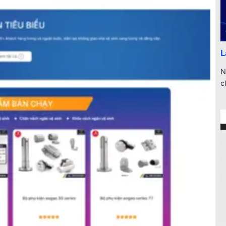
L
N
c