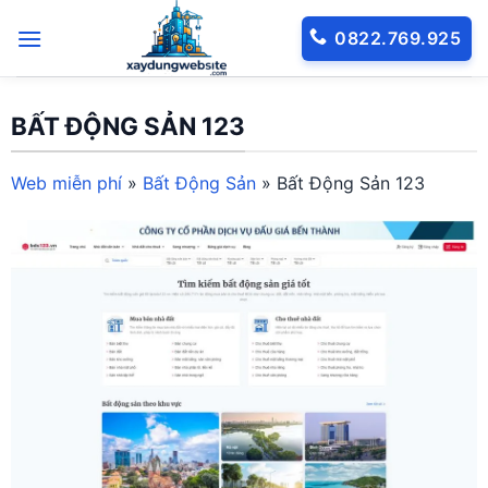
Bỏ
0822.769.925
qua
nội
dung
BẤT ĐỘNG SẢN 123
Web miễn phí
»
Bất Động Sản
»
Bất Động Sản 123