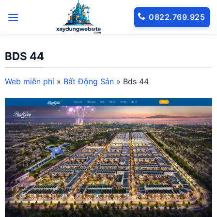
Bỏ
0822.769.925
qua
nội
dung
BDS 44
Web miễn phí
»
Bất Động Sản
»
Bds 44