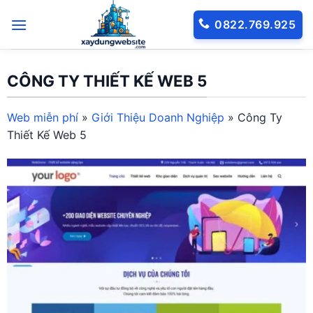
Bỏ
0822.769.925
qua
nội
dung
CÔNG TY THIẾT KẾ WEB 5
Web miễn phí
»
Giới Thiệu Doanh Nghiệp
»
Công Ty
Thiết Kế Web 5