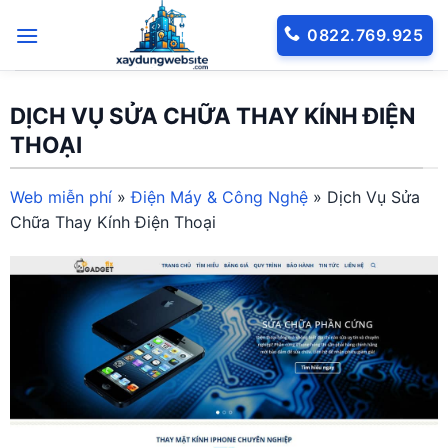
Bỏ
0822.769.925
qua
nội
dung
DỊCH VỤ SỬA CHỮA THAY KÍNH ĐIỆN
THOẠI
Web miễn phí
»
Điện Máy & Công Nghệ
»
Dịch Vụ Sửa
Chữa Thay Kính Điện Thoại