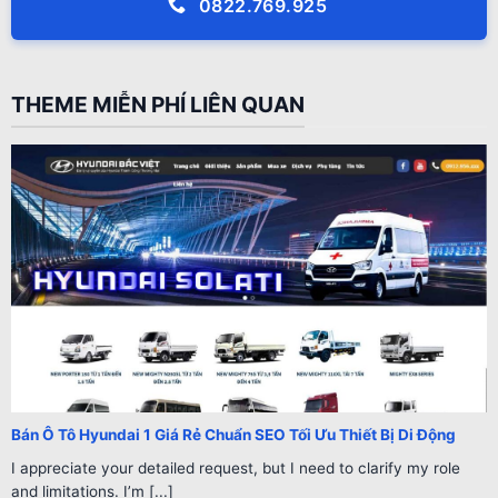
0822.769.925
THEME MIỄN PHÍ LIÊN QUAN
Bán Ô Tô Hyundai 1 Giá Rẻ Chuẩn SEO Tối Ưu Thiết Bị Di Động
I appreciate your detailed request, but I need to clarify my role
and limitations. I’m [...]