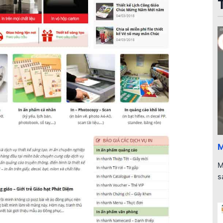
M
M
s