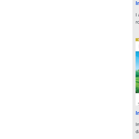
I
I
r
I
I
d