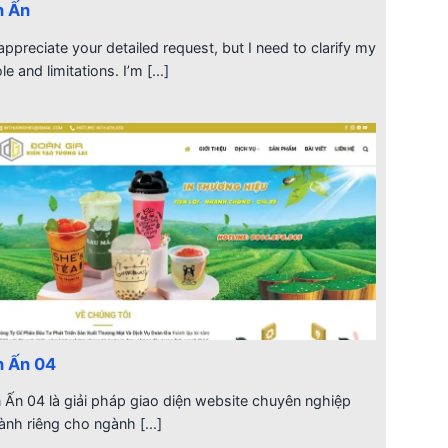
n Ấn
 appreciate your detailed request, but I need to clarify my
ole and limitations. I’m [...]
n Ấn 04
n Ấn 04 là giải pháp giao diện website chuyên nghiệp
ành riêng cho ngành [...]