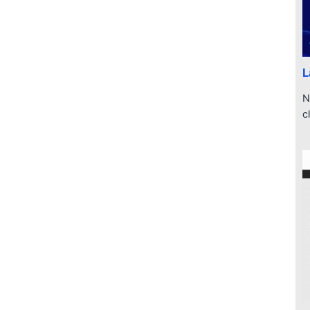
L
N
c