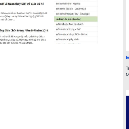
M
T
M