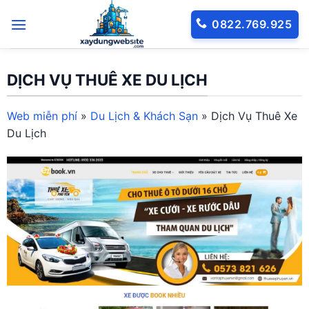
Bỏ
0822.769.925
qua
nội
dung
DỊCH VỤ THUÊ XE DU LỊCH
Web miễn phí
»
Du Lịch & Khách Sạn
»
Dịch Vụ Thuê Xe
Du Lịch