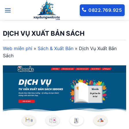
Bỏ
0822.769.925
qua
nội
dung
DỊCH VỤ XUẤT BẢN SÁCH
Web miễn phí
»
Sách & Xuất Bản
»
Dịch Vụ Xuất Bản
Sách