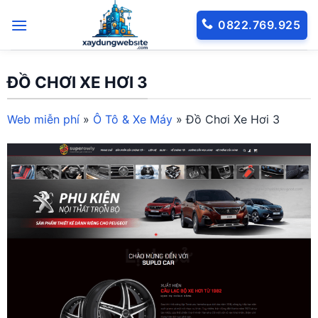
Bỏ
0822.769.925
qua
nội
dung
ĐỒ CHƠI XE HƠI 3
Web miễn phí
»
Ô Tô & Xe Máy
»
Đồ Chơi Xe Hơi 3