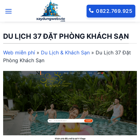
Bỏ
0822.769.925
qua
nội
dung
DU LỊCH 37 ĐẶT PHÒNG KHÁCH SẠN
Web miễn phí
»
Du Lịch & Khách Sạn
»
Du Lịch 37 Đặt
Phòng Khách Sạn