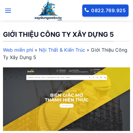
Bỏ
0822.769.925
qua
nội
dung
GIỚI THIỆU CÔNG TY XÂY DỰNG 5
Web miễn phí
»
Nội Thất & Kiến Trúc
»
Giới Thiệu Công
Ty Xây Dựng 5