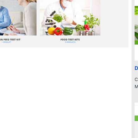
D
C
M