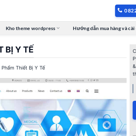
082
Kho theme wordpress
Hướng dẫn mua hàng và cài
 BỊ Y TẾ
C
P
&
 Phẩm Thiết Bị Y Tế
t