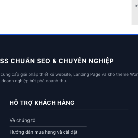
r
SS CHUẨN SEO & CHUYÊN NGHIỆP
cung cấp giải pháp thiết kế website, Landing Page và kho theme Wor
p doanh nghiệp bứt phá doanh thu.
HỖ TRỢ KHÁCH HÀNG
Về chúng tôi
Hướng dẫn mua hàng và cài đặt