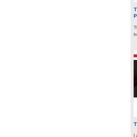
T
P
T
h
T
I