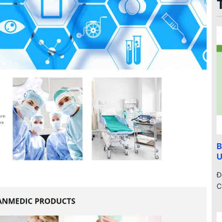
B
Ư
Đ
C