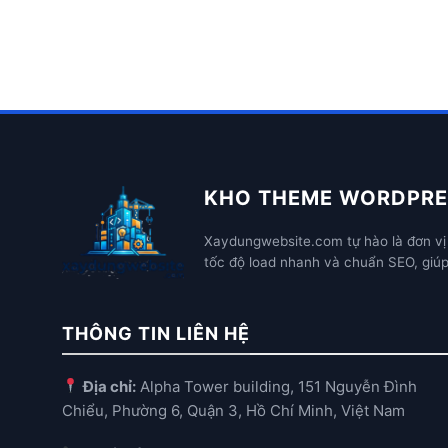
KHO THEME WORDPRE
Xaydungwebsite.com tự hào là đơn vị 
tốc độ load nhanh và chuẩn SEO, giú
THÔNG TIN LIÊN HỆ
Địa chỉ:
Alpha Tower building, 151 Nguyễn Đình
Chiểu, Phường 6, Quận 3, Hồ Chí Minh, Việt Nam