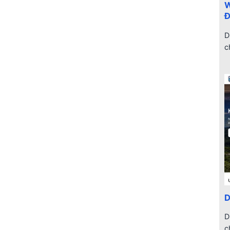
W
Đ
D
c
D
D
c