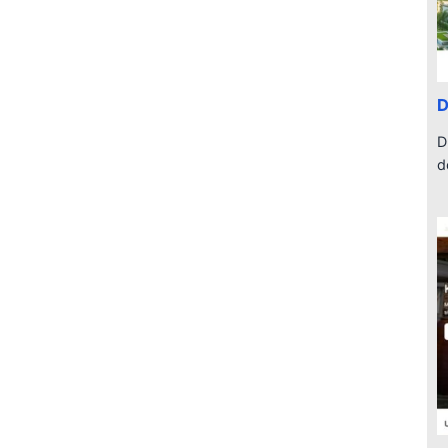
D
D
d