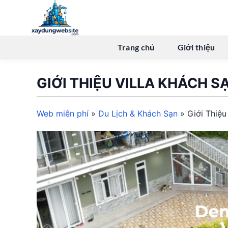
Bỏ
qua
nội
dung
Trang chủ
Giới thiệu
GIỚI THIỆU VILLA KHÁCH S
Web miễn phí
»
Du Lịch & Khách Sạn
»
Giới Thiệu