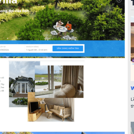
W
L
t