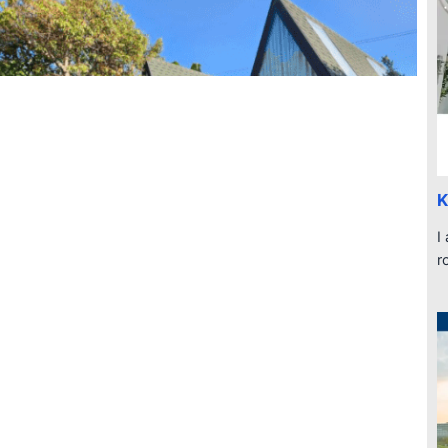
K
I
r