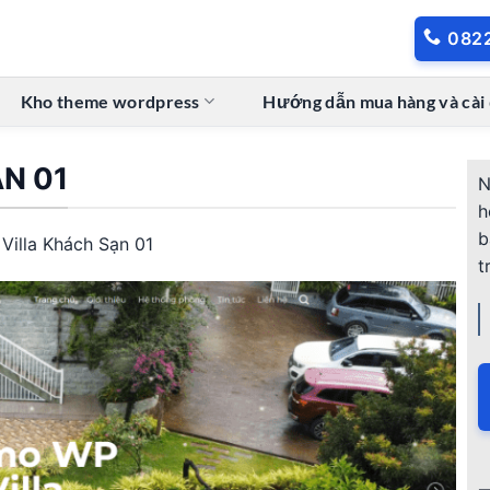
082
Kho theme wordpress
Hướng dẫn mua hàng và cài
ẠN 01
N
h
b
 Villa Khách Sạn 01
t