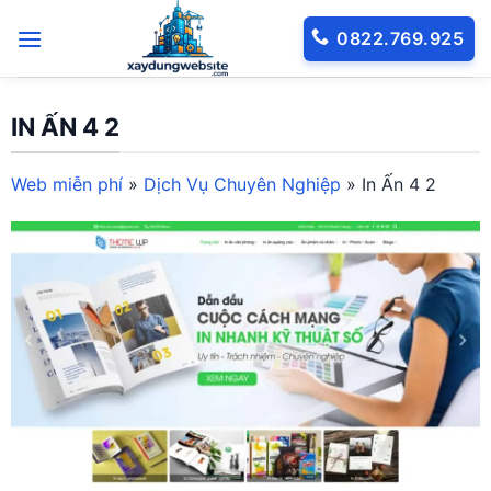
Bỏ
0822.769.925
qua
nội
dung
IN ẤN 4 2
Web miễn phí
»
Dịch Vụ Chuyên Nghiệp
»
In Ấn 4 2