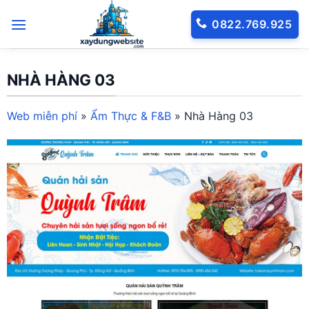
Bỏ
0822.769.925
qua
nội
dung
NHÀ HÀNG 03
Web miễn phí
»
Ẩm Thực & F&B
»
Nhà Hàng 03