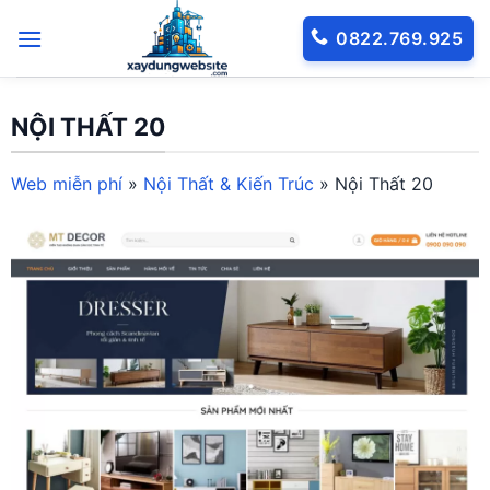
Bỏ
0822.769.925
qua
nội
dung
NỘI THẤT 20
Web miễn phí
»
Nội Thất & Kiến Trúc
»
Nội Thất 20