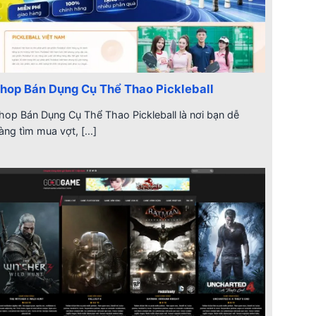
hop Bán Dụng Cụ Thể Thao Pickleball
hop Bán Dụng Cụ Thể Thao Pickleball là nơi bạn dễ
àng tìm mua vợt, [...]