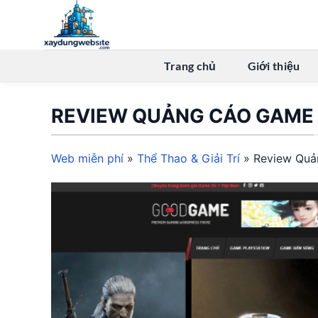
Bỏ
qua
nội
dung
Trang chủ
Giới thiệu
REVIEW QUẢNG CÁO GAME
Web miễn phí
»
Thể Thao & Giải Trí
»
Review Qu