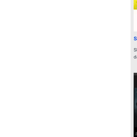
S
S
d