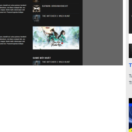
T
T
T