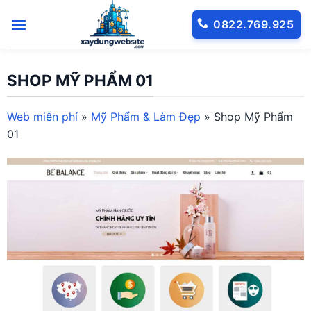
Bỏ
0822.769.925
qua
nội
dung
SHOP MỸ PHẨM 01
Web miễn phí
»
Mỹ Phẩm & Làm Đẹp
»
Shop Mỹ Phẩm
01