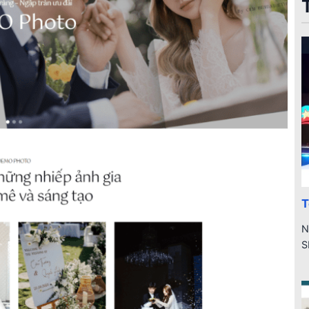
T
N
S