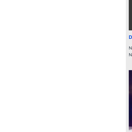
D
N
N