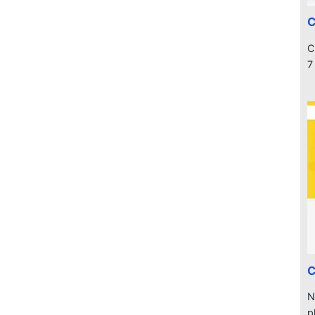
C
C
7
C
N
p