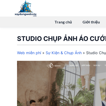
Bỏ
qua
nội
dung
Trang chủ
Giới thiệu
STUDIO CHỤP ẢNH ÁO CƯỚI
Web miễn phí
»
Sự Kiện & Chụp Ảnh
»
Studio Ch