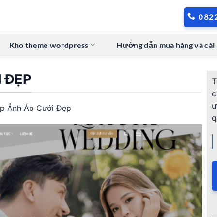
082
Kho theme wordpress
Hướng dẫn mua hàng và cài
 ĐẸP
T
c
ư
ụp Ảnh Áo Cưới Đẹp
q