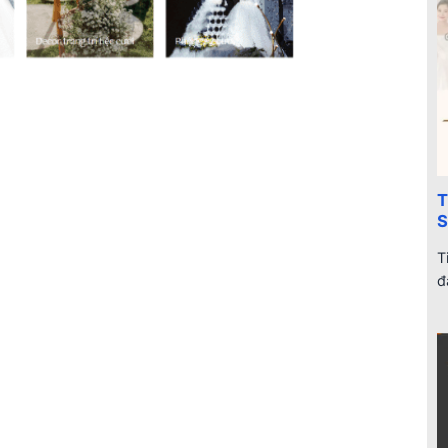
T
T
đ