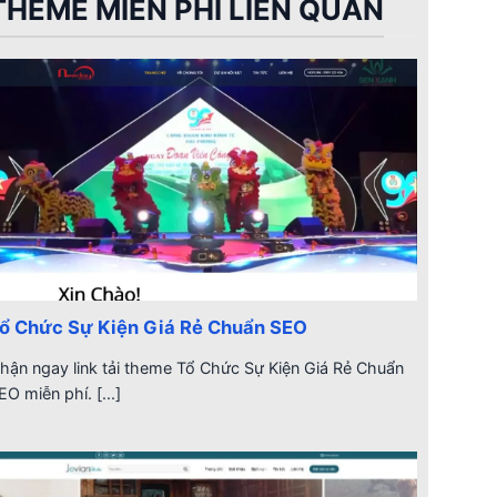
THEME MIỄN PHÍ LIÊN QUAN
ổ Chức Sự Kiện Giá Rẻ Chuẩn SEO
hận ngay link tải theme Tổ Chức Sự Kiện Giá Rẻ Chuẩn
EO miễn phí. [...]