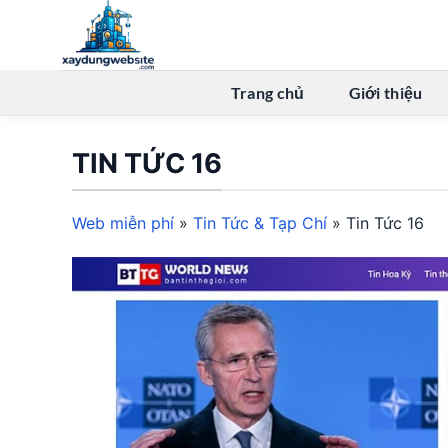
Bỏ
qua
nội
dung
Trang chủ
Giới thiệu
TIN TỨC 16
Web miễn phí
»
Tin Tức & Tạp Chí
»
Tin Tức 16