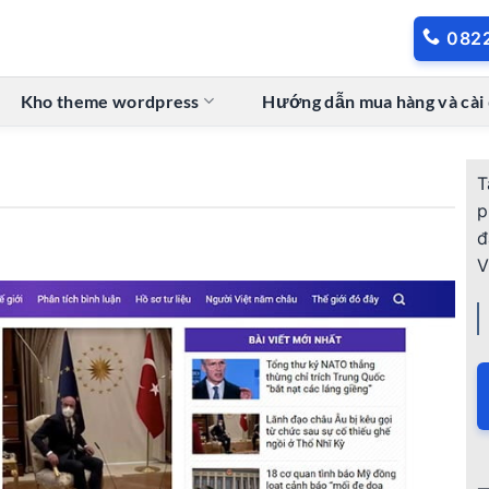
082
Kho theme wordpress
Hướng dẫn mua hàng và cài
T
p
đ
V