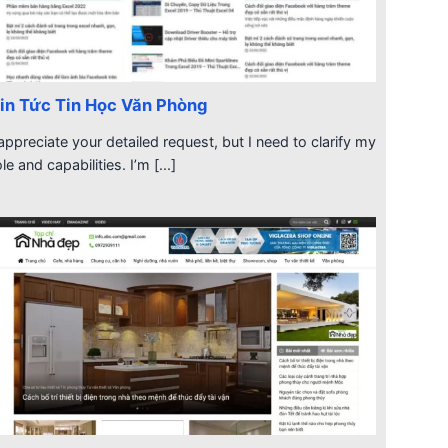
in Tức Tin Học Văn Phòng
 appreciate your detailed request, but I need to clarify my
ole and capabilities. I’m [...]