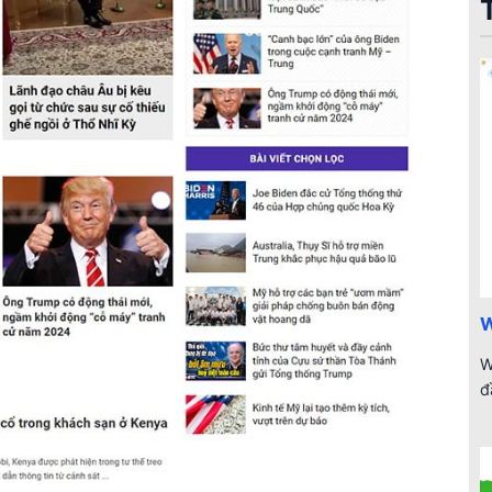
W
W
đ