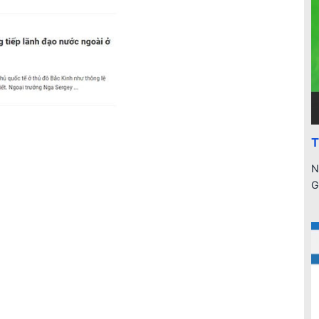
T
N
G