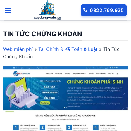
Bỏ
0822.769.925
qua
nội
dung
TIN TỨC CHỨNG KHOÁN
Web miễn phí
»
Tài Chính & Kế Toán & Luật
»
Tin Tức
Chứng Khoán