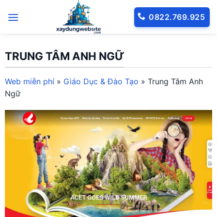
Bỏ
0822.769.925
qua
nội
dung
TRUNG TÂM ANH NGỮ
Web miễn phí
»
Giáo Dục & Đào Tạo
»
Trung Tâm Anh
Ngữ