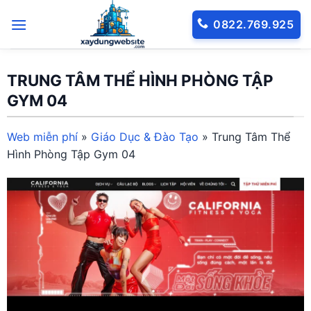
Bỏ
0822.769.925
qua
nội
dung
TRUNG TÂM THỂ HÌNH PHÒNG TẬP
GYM 04
Web miễn phí
»
Giáo Dục & Đào Tạo
»
Trung Tâm Thể
Hình Phòng Tập Gym 04