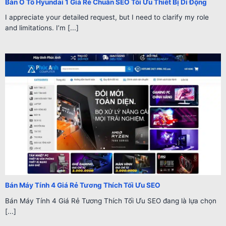
Bán Ô Tô Hyundai 1 Giá Rẻ Chuẩn SEO Tối Ưu Thiết Bị Di Động
I appreciate your detailed request, but I need to clarify my role
and limitations. I’m [...]
Bán Máy Tính 4 Giá Rẻ Tương Thích Tối Ưu SEO
Bán Máy Tính 4 Giá Rẻ Tương Thích Tối Ưu SEO đang là lựa chọn
[...]