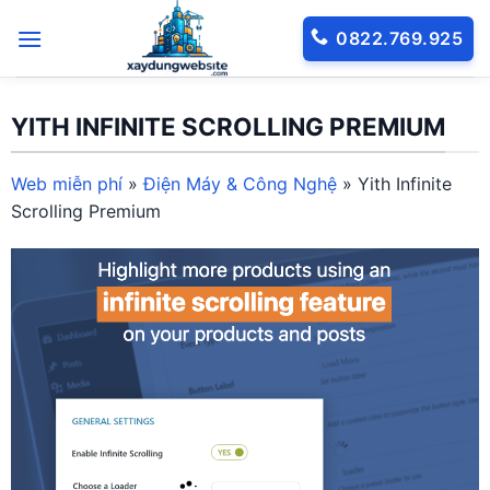
Bỏ
0822.769.925
qua
nội
dung
YITH INFINITE SCROLLING PREMIUM
Web miễn phí
»
Điện Máy & Công Nghệ
»
Yith Infinite
Scrolling Premium