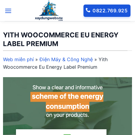
Bỏ
0822.769.925
qua
nội
dung
YITH WOOCOMMERCE EU ENERGY
LABEL PREMIUM
Web miễn phí
»
Điện Máy & Công Nghệ
»
Yith
Woocommerce Eu Energy Label Premium