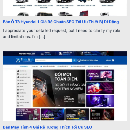
Bán Ô Tô Hyundai 1 Giá Rẻ Chuẩn SEO Tối Ưu Thiết Bị Di Động
I appreciate your detailed request, but I need to clarify my role
and limitations. I’m [...]
Bán Máy Tính 4 Giá Rẻ Tương Thích Tối Ưu SEO