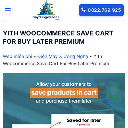
Bỏ
0822.769.925
qua
nội
dung
YITH WOOCOMMERCE SAVE CART
FOR BUY LATER PREMIUM
Web miễn phí
»
Điện Máy & Công Nghệ
»
Yith
Woocommerce Save Cart For Buy Later Premium