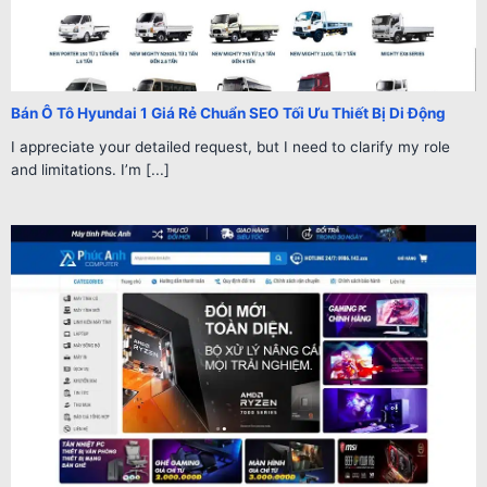
Bán Ô Tô Hyundai 1 Giá Rẻ Chuẩn SEO Tối Ưu Thiết Bị Di Động
I appreciate your detailed request, but I need to clarify my role
and limitations. I’m [...]