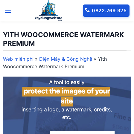
Bỏ
0822.769.925
qua
nội
dung
YITH WOOCOMMERCE WATERMARK
PREMIUM
Web miễn phí
»
Điện Máy & Công Nghệ
»
Yith
Woocommerce Watermark Premium