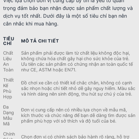
Việc lựa chọn đơn vị cung cấp uy tín là yếu tố quan
trọng đảm bảo bạn nhận được sản phẩm chất lượng và
dịch vụ tốt nhất. Dưới đây là một số tiêu chí bạn nên
cân nhắc khi mua hàng.
TIÊU
MÔ TẢ CHI TIẾT
CHÍ
Chất
Sản phẩm phải được làm từ chất liệu không độc hại,
Liệu
không chứa hóa chất gây hại cho sức khỏe của trẻ.
An
Ưu tiên các sản phẩm có chứng nhận an toàn quốc tế
Toàn
như CE, ASTM hoặc EN71.
Thiết
Đồ chơi xe cần có thiết kế chắc chắn, không có cạnh
Kế
sắc nhọn hoặc chi tiết nhỏ dễ gây nguy hiểm. Màu sắc
Phù
và hình dáng nên sinh động, thu hút sự chú ý của trẻ.
Hợp
Đa
Đơn vị cung cấp nên có nhiều lựa chọn về mẫu mã,
Dạng
kích thước và chức năng để bạn dễ dàng tìm được sản
Mẫu
phẩm phù hợp với sở thích và độ tuổi của bé.
Mã
Chính
Chọn đơn vị có chính sách bảo hành rõ ràng, hỗ trợ