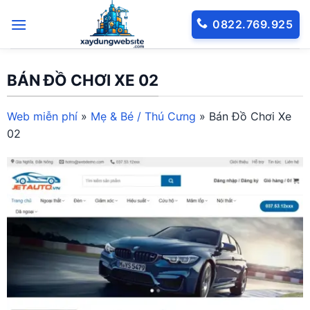
Bỏ
0822.769.925
qua
nội
dung
BÁN ĐỒ CHƠI XE 02
Web miễn phí
»
Mẹ & Bé / Thú Cưng
»
Bán Đồ Chơi Xe
02