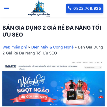
Bỏ
0822.769.925
qua
nội
dung
BÁN GIA DỤNG 2 GIÁ RẺ ĐA NĂNG TỐI
ƯU SEO
Web miễn phí
»
Điện Máy & Công Nghệ
»
Bán Gia Dụng
2 Giá Rẻ Đa Năng Tối Ưu SEO