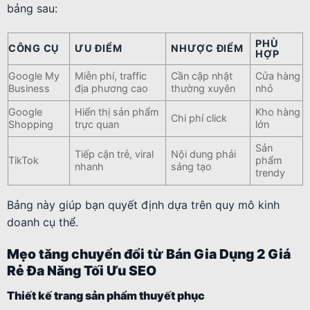
bảng sau:
PHÙ
CÔNG CỤ
ƯU ĐIỂM
NHƯỢC ĐIỂM
HỢP
Google My
Miễn phí, traffic
Cần cập nhật
Cửa hàng
Business
địa phương cao
thường xuyên
nhỏ
Google
Hiển thị sản phẩm
Kho hàng
Chi phí click
Shopping
trực quan
lớn
Sản
Tiếp cận trẻ, viral
Nội dung phải
TikTok
phẩm
nhanh
sáng tạo
trendy
Bảng này giúp bạn quyết định dựa trên quy mô kinh
doanh cụ thể.
Mẹo tăng chuyển đổi từ Bán Gia Dụng 2 Giá
Rẻ Đa Năng Tối Ưu SEO
Thiết kế trang sản phẩm thuyết phục