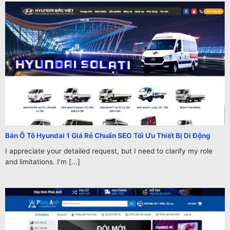
Bán Ô Tô Hyundai 1 Giá Rẻ Chuẩn SEO Tối Ưu Thiết Bị Di Động
I appreciate your detailed request, but I need to clarify my role
and limitations. I’m [...]