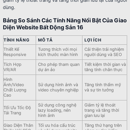
dùng.
Bảng So Sánh Các Tính Năng Nổi Bật Của Giao
Diện Website Bất Động Sản 16
TÍNH NĂNG
MÔ TẢ
LỢI ÍCH
Thiết Kế
Tương thích với mọi
Cải thiện trải nghiệm
Responsive
kích thước màn hình
người dùng và SEO
Tích Hợp
Cho phép tham quan
Tiết kiệm thời gian và
VR/AR
dự án ảo
tăng tính chân thực
Hình
Ảnh/Video
Sử dụng hình ảnh và
Tăng tính thẩm mỹ
Chất Lượng
video chuyên nghiệp
và sự tin tưởng
Cao
Sử dụng công nghệ
Giảm tỷ lệ thoát
Tối Ưu Tốc Độ
lazy loading, nén
trang và tăng thời
Tải Trang
hình ảnh
gian lưu lại
Giao Diện Thân
Tối ưu hóa cấu trúc
Tăng thứ hạng trên