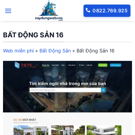
Bỏ
0822.769.925
qua
nội
dung
BẤT ĐỘNG SẢN 16
Web miễn phí
»
Bất Động Sản
»
Bất Động Sản 16