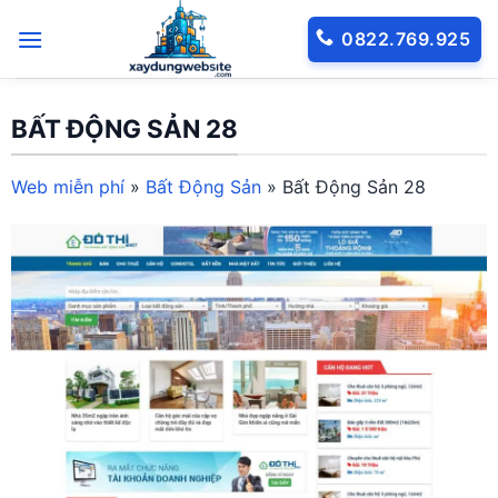
Bỏ
0822.769.925
qua
nội
dung
BẤT ĐỘNG SẢN 28
Web miễn phí
»
Bất Động Sản
»
Bất Động Sản 28