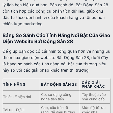
lý lịch hẹn hiệu quả hơn. Bên cạnh đó, Bất Động Sản 28
còn tích hợp các công cụ phân tích dữ liệu, giúp chủ
đầu tư theo dõi hành vi của khách hàng và tối ưu hóa
chiến lược marketing.
Bảng So Sánh Các Tính Năng Nổi Bật Của Giao
Diện Website Bất Động Sản 28
Để giúp bạn đọc có cái nhìn tổng quan hơn về những ưu
điểm của giao diện website Bất Động Sản 28, dưới đây
là bảng so sánh các tính năng nổi bật của thương hiệu
này so với các giải pháp khác trên thị trường.
CÁC GIẢI
TÍNH NĂNG
BẤT ĐỘNG SẢN 28
PHÁP KHÁC
Có, sử dụng công
Tùy thuộc vào
Thiết kế hiện đại
nghệ tiên tiến
nhà cung cấp
Cao, cấu trúc rõ
Mức độ tối ưu
Tối ưu UX/UI
ràng, dễ điều hướng
khác nhau