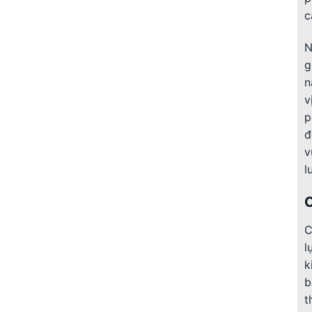
c
N
g
n
v
p
đ
v
l
C
l
k
b
t