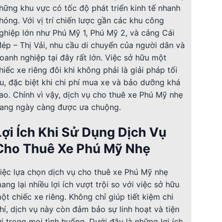
hững khu vực có tốc độ phát triển kinh tế nhanh
hóng. Với vị trí chiến lược gần các khu công
ghiệp lớn như Phú Mỹ 1, Phú Mỹ 2, và cảng Cái
ép – Thị Vải, nhu cầu di chuyển của người dân và
oanh nghiệp tại đây rất lớn. Việc sở hữu một
hiếc xe riêng đôi khi không phải là giải pháp tối
u, đặc biệt khi chi phí mua xe và bảo dưỡng khá
ao. Chính vì vậy, dịch vụ cho thuê xe Phú Mỹ nhẹ
ang ngày càng được ưa chuộng.
Lợi Ích Khi Sử Dụng Dịch Vụ
Cho Thuê Xe Phú Mỹ Nhẹ
iệc lựa chọn dịch vụ cho thuê xe Phú Mỹ nhẹ
ang lại nhiều lợi ích vượt trội so với việc sở hữu
ột chiếc xe riêng. Không chỉ giúp tiết kiệm chi
hí, dịch vụ này còn đảm bảo sự linh hoạt và tiện
ợi trong mọi tình huống. Dưới đây là những lợi ích