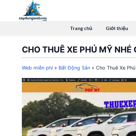
Bỏ
qua
nội
dung
Trang chủ
Giới thiệu
CHO THUÊ XE PHÚ MỸ NHÉ
Web miễn phí
»
Bất Động Sản
»
Cho Thuê Xe Ph