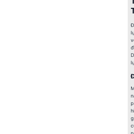
Đ
l
v
đ
D
l
Đ
M
n
p
h
g
c
p