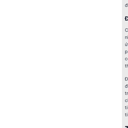
đ
C
n
ứ
p
c
t
Đ
đ
t
c
t
t