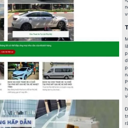
n
v
T
M
l
p
d
p
n
P
h
v
Đ
t
r