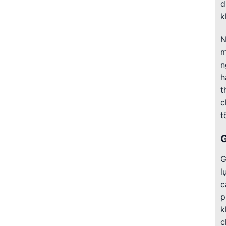
d
k
N
m
n
h
t
c
t
G
G
l
c
p
k
c