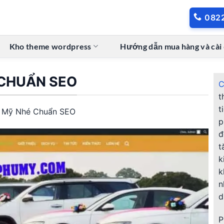
082
Kho theme wordpress
Hướng dẫn mua hàng và cài
 CHUẨN SEO
C
t
t
ú Mỹ Nhé Chuẩn SEO
p
đ
t
k
k
d
P