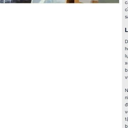
c
c
s
L
D
h
l
x
b
v
N
n
đ
v
t
b