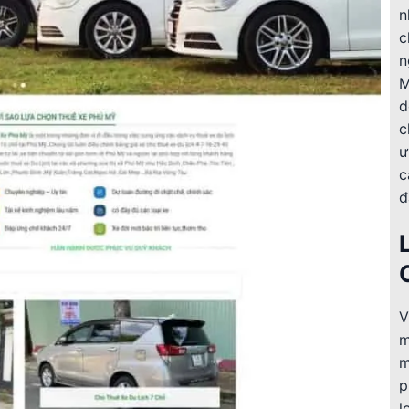
n
c
n
M
d
c
ư
c
đ
V
m
m
p
l