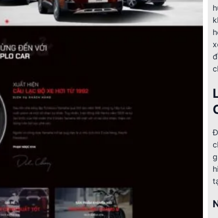
h
k
h
x
đ
c
Đ
c
g
h
t