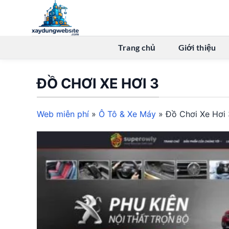
Bỏ
qua
nội
dung
Trang chủ
Giới thiệu
ĐỒ CHƠI XE HƠI 3
Web miễn phí
»
Ô Tô & Xe Máy
»
Đồ Chơi Xe Hơi 