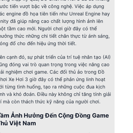
ước tiến vượt bậc về công nghệ. Việc áp dụng
ác engine đồ họa tiên tiến như Unreal Engine hay
nity đã giúp nâng cao chất lượng hình ảnh lên
ột tầm cao mới. Người chơi giờ đây có thể
hưởng thức những chi tiết chân thực từ ánh sáng,
óng đổ cho đến hiệu ứng thời tiết.
ên cạnh đó, sự phát triển của trí tuệ nhân tạo (AI)
ũng đóng vai trò quan trọng trong việc nâng cao
rải nghiệm chơi game. Các đối thủ ảo trong Đồ
hơi Xe Hơi 3 giờ đây có thể phản ứng linh hoạt
ới từng tình huống, tạo ra những cuộc đua kịch
ính và khó đoán. Điều này không chỉ tăng tính giải
rí mà còn thách thức kỹ năng của người chơi.
Tầm Ảnh Hưởng Đến Cộng Đồng Game
Thủ Việt Nam