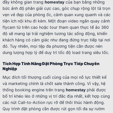
đầy không gian trang
homestay
của bạn bằng những
bức ảnh độ phân giải cực cao, góc chụp rộng lột tả trọn
vẹn vẻ đẹp của phòng ốc, cảnh quan xung quanh và các
tiện ích nội khu đi kèm. Một đoạn video ngắn quay cảnh
flycam từ trên cao hoặc tour tham quan thực tế ảo 360
độ sẽ mang lại trải nghiệm tương tác sống động, khiến
khách hàng có cảm giác như đang đứng trực tiếp tại nơi
đó. Tuy nhiên, mọi tệp đa phương tiện cần được nén
dung lượng hợp lý để duy trì tốc độ load trang siêu tốc.
Tích Hợp Tính Năng Đặt Phòng Trực Tiếp Chuyên
Nghiệp
Mục đích tối thượng cuối cùng của mọi nỗ lực thiết kế
và marketing chính là chốt sale thành công. Vì vậy, hệ
thống booking engine trên trang
homestay
phải được
bố trí khéo léo ở những vị trí đắc địa nhất, kết hợp cùng
các nút Call-to-Action rực rỡ để thôi thúc hành động.
Quy trình đặt phòng cần được rút gọn tối đa sự rườm