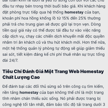
Bài toán kinh tế luôn là yếu tố sống còn đối với các chủ
đầu tư nhạy bén trong thời buổi bão giá. Khi khách hàng
đặt phòng trực tiếp qua hệ thống
homestay
của bạn,
khoản phí hoa hồng khổng lồ từ 15% đến 25% thường
phải trả cho trung gian sẽ được giữ lại trọn vẹn. Dòng
tiền quý giá này có thể được tái đầu tư vào việc nâng
cấp dịch vụ, chạy các chiến dịch khuyến mãi độc quyền
nhằm tri ân khách cũ và thu hút khách mới. Hơn thế nữa,
một hệ thống quản lý phòng tự động sẽ giúp giảm thiểu
sai sót, tiết kiệm đáng kể chi phí thuê nhân sự trực tổng
đài 24/7.
Tiêu Chí Đánh Giá Một Trang Web Homestay
Chất Lượng Cao
Để đánh bại các đối thủ sừng sỏ trên công cụ tìm kiếm,
nền tảng
homestay
của bạn không thể chỉ là một trang
tĩnh nhàm chán thiếu sức sống. Nó phải được trang bị
công nghệ tối tân nhất, đảm bảo tốc độ tải trang dưới 3