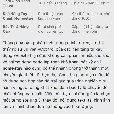
Thời Gian Hoàn
Từ 1 đến 3 tháng
Chỉ từ 15 đến 30 phút
Thiện
Khả Năng Tùy
Phụ thuộc vào
Kéo thả trực quan, chủ
Chỉnh
Homestay
lập trình viên
động 100%
Bảo Trì & Nâng
Phát sinh phí
Cập nhật hệ thống tự
Cấp
dịch vụ liên tục
động, miễn phí
Thông qua bảng phân tích tường minh ở trên, có thể
thấy rõ sự ưu việt vượt trội của các nền tảng tự xây
dựng website hiện đại. Không cần phải am hiểu sâu sắc
về những dòng code lập trình khô khan, bất kỳ chủ
homestay
nào cũng có thể nhanh chóng trở thành một
chuyên gia thiết kế thực thụ. Các kho giao diện mẫu đồ
sộ được tích hợp sẵn đã trải qua quá trình nghiên cứu
hành vi người dùng khắt khe, đảm bảo tỷ lệ chuyển đổi
chốt phòng cao nhất. Việc của bạn chỉ đơn giản là chọn
một template ưng ý, thay đổi nội dung text, tải hình ảnh
lên và chính thức đưa hệ thống vào hoạt động.