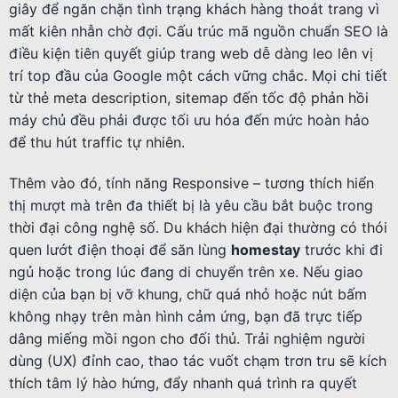
giây để ngăn chặn tình trạng khách hàng thoát trang vì
mất kiên nhẫn chờ đợi. Cấu trúc mã nguồn chuẩn SEO là
điều kiện tiên quyết giúp trang web dễ dàng leo lên vị
trí top đầu của Google một cách vững chắc. Mọi chi tiết
từ thẻ meta description, sitemap đến tốc độ phản hồi
máy chủ đều phải được tối ưu hóa đến mức hoàn hảo
để thu hút traffic tự nhiên.
Thêm vào đó, tính năng Responsive – tương thích hiển
thị mượt mà trên đa thiết bị là yêu cầu bắt buộc trong
thời đại công nghệ số. Du khách hiện đại thường có thói
quen lướt điện thoại để săn lùng
homestay
trước khi đi
ngủ hoặc trong lúc đang di chuyển trên xe. Nếu giao
diện của bạn bị vỡ khung, chữ quá nhỏ hoặc nút bấm
không nhạy trên màn hình cảm ứng, bạn đã trực tiếp
dâng miếng mồi ngon cho đối thủ. Trải nghiệm người
dùng (UX) đỉnh cao, thao tác vuốt chạm trơn tru sẽ kích
thích tâm lý hào hứng, đẩy nhanh quá trình ra quyết