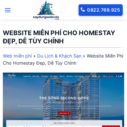
Bỏ
0822.769.925
qua
nội
dung
WEBSITE MIỄN PHÍ CHO HOMESTAY
ĐẸP, DỄ TÙY CHỈNH
Web miễn phí
»
Du Lịch & Khách Sạn
»
Website Miễn Phí
Cho Homestay Đẹp, Dễ Tùy Chỉnh