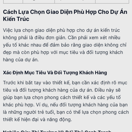
Cách Lựa Chọn Giao Diện Phù Hợp Cho Dự Án
Kiến Trúc
Việc lựa chọn giao diện phù hợp cho dự án kiến trúc
không phải là điều đơn giản. Cần phải xem xét nhiều
yếu tố khác nhau để đảm bảo rằng giao diện không chỉ
đẹp mà còn phù hợp với mục tiêu và đối tượng khách
hàng của dự án.
Xác Định Mục Tiêu Và Đối Tượng Khách Hàng
Trước khi bắt tay vào thiết kế, bạn cần xác định rõ mục
tiêu và đối tượng khách hàng của dự án. Điều này sẽ
giúp bạn lựa chọn phong cách thiết kế và các yếu tố
khác phù hợp. Ví dụ, nếu đối tượng khách hàng của bạn
là những người trẻ tuổi, bạn có thể lựa chọn phong cách
thiết kế hiện đại và năng động.