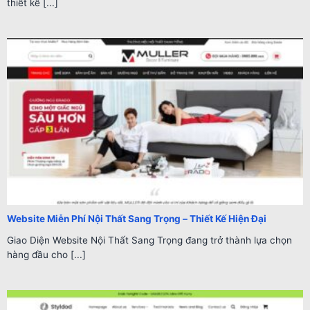
thiết kế [...]
Website Miễn Phí Nội Thất Sang Trọng – Thiết Kế Hiện Đại
Giao Diện Website Nội Thất Sang Trọng đang trở thành lựa chọn
hàng đầu cho [...]