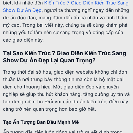
biệt, khi nhắc đến
Kiến Trúc 7 Giao Diện Kiến Trúc Sang
Show Dự Án Đẹp
, người ta thường nghĩ ngay đến những
dự án độc đáo, mang đậm dấu ấn cá nhân và tính thẩm
mỹ cao. Trong bài viết này, chúng ta sẽ cùng khám phá
những yếu tố làm nên sự sang trọng và đẳng cấp của
các giao diện này.
Tại Sao Kiến Trúc 7 Giao Diện Kiến Trúc Sang
Show Dự Án Đẹp Lại Quan Trọng?
Trong thời đại số hóa, giao diện website không chỉ đơn
thuần là nơi trưng bày thông tin mà còn là bộ mặt đại
diện cho thương hiệu. Một giao diện đẹp và chuyên
nghiệp sẽ giúp thu hút khách hàng, tăng cường uy tín và
tạo dựng niềm tin. Đối với các dự án kiến trúc, điều này
càng trở nên quan trọng hơn bao giờ hết.
Tạo Ấn Tượng Ban Đầu Mạnh Mẽ
Ấn tượng đầu tiên luôn đóng vai trò quyết định trong