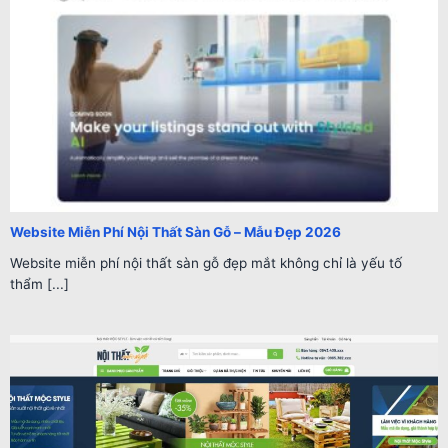
Website Miễn Phí Nội Thất Sàn Gỗ – Mẫu Đẹp 2026
Website miễn phí nội thất sàn gỗ đẹp mắt không chỉ là yếu tố
thẩm [...]