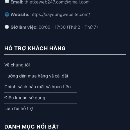
Email:
thietkeweb247.com@gmail.com
Website:
https://xaydungwebsite.com/
Giờ làm việc:
08:00 - 17:30 (Thứ 2 - Thứ 7)
HỖ TRỢ KHÁCH HÀNG
Về chúng tôi
Hướng dẫn mua hàng và cài đặt
Chính sách bảo mật và hoàn tiền
Điều khoản sử dụng
Liên hệ hỗ trợ
DANH MỤC NỔI BẬT