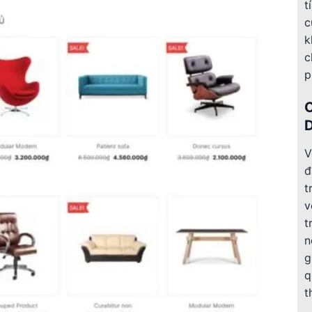
t
c
k
c
p
V
đ
t
v
t
n
g
q
t