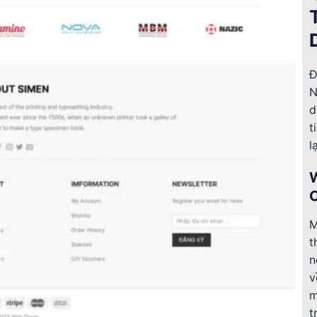
Đ
N
d
t
l
M
t
n
v
m
t