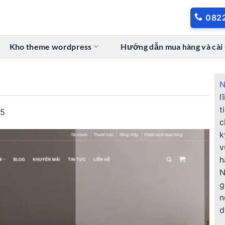
082
Kho theme wordpress
Hướng dẫn mua hàng và cài
N
l
t
35
c
k
v
h
N
g
n
d