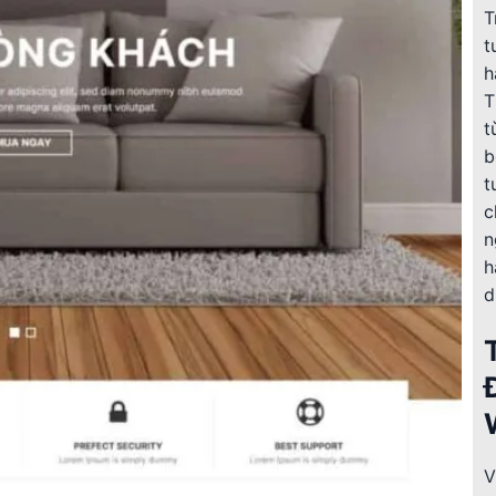
T
t
h
T
t
b
t
c
n
h
d
V