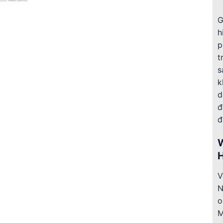
G
h
p
t
s
k
d
đ
đ
H
V
N
o
M