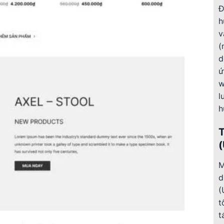
Đ
h
v
(
d
ứ
w
l
h
T
(
M
d
(
t
t