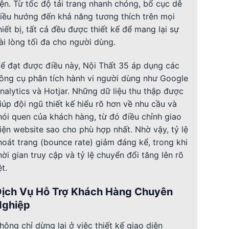
iện. Từ tốc độ tải trang nhanh chóng, bố cục dễ
iều hướng đến khả năng tương thích trên mọi
hiết bị, tất cả đều được thiết kế để mang lại sự
ài lòng tối đa cho người dùng.
ể đạt được điều này, Nội Thất 35 áp dụng các
ông cụ phân tích hành vi người dùng như Google
nalytics và Hotjar. Những dữ liệu thu thập được
iúp đội ngũ thiết kế hiểu rõ hơn về nhu cầu và
hói quen của khách hàng, từ đó điều chỉnh giao
iện website sao cho phù hợp nhất. Nhờ vậy, tỷ lệ
hoát trang (bounce rate) giảm đáng kể, trong khi
hời gian truy cập và tỷ lệ chuyển đổi tăng lên rõ
ệt.
Dịch Vụ Hỗ Trợ Khách Hàng Chuyên
Nghiệp
hông chỉ dừng lại ở việc thiết kế giao diện