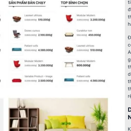
t
đ
t
h
Đ
c
A
g
t
d
t
t
r
K