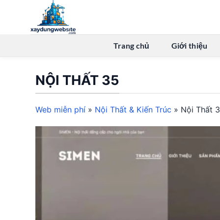
Bỏ
qua
nội
dung
Trang chủ
Giới thiệu
NỘI THẤT 35
Web miễn phí
»
Nội Thất & Kiến Trúc
»
Nội Thất 