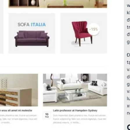
w
k
đ
t
đ
g
Đ
t
v
d
g
v
l
x
n