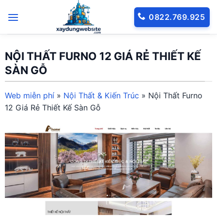
Bỏ
0822.769.925
qua
nội
dung
NỘI THẤT FURNO 12 GIÁ RẺ THIẾT KẾ
SÀN GỖ
Web miễn phí
»
Nội Thất & Kiến Trúc
»
Nội Thất Furno
12 Giá Rẻ Thiết Kế Sàn Gỗ