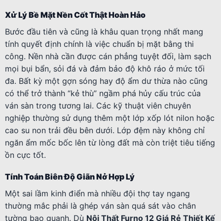
Xử Lý Bề Mặt Nền Cốt Thật Hoàn Hảo
Bước đầu tiên và cũng là khâu quan trọng nhất mang
tính quyết định chính là việc chuẩn bị mặt bằng thi
công. Nền nhà cần được cán phẳng tuyệt đối, làm sạch
mọi bụi bẩn, sỏi đá và đảm bảo độ khô ráo ở mức tối
đa. Bất kỳ một gợn sóng hay độ ẩm dư thừa nào cũng
có thể trở thành “kẻ thù” ngầm phá hủy cấu trúc của
ván sàn trong tương lai. Các kỹ thuật viên chuyên
nghiệp thường sử dụng thêm một lớp xốp lót nilon hoặc
cao su non trải đều bên dưới. Lớp đệm này không chỉ
ngăn ẩm mốc bốc lên từ lòng đất mà còn triệt tiêu tiếng
ồn cực tốt.
Tính Toán Biên Độ Giãn Nở Hợp Lý
Một sai lầm kinh điển mà nhiều đội thợ tay ngang
thường mắc phải là ghép ván sàn quá sát vào chân
tường bao quanh. Dù
Nội Thất Furno 12 Giá Rẻ Thiết Kế