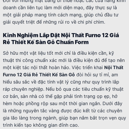
Đối với những mặt bằng đi thuê hoặc các cửa hàng kinh
doanh cần liên tục làm mới diện mạo, đây thực sự là
một giải pháp mang tính cách mạng, giúp chủ đầu tư
giải quyết triệt để những rủi ro về chi phí chìm.
Kinh Nghiệm Lắp Đặt Nội Thất Furno 12 Giá
Rẻ Thiết Kế Sàn Gỗ Chuẩn Form
Sở hữu một vật liệu tốt mới chỉ là điều kiện cần, kỹ
thuật thi công chuẩn xác mới là điều kiện đủ để tạo nên
một kiệt tác nội thất hoàn hảo. Việc triển khai
Nội Thất
Furno 12 Giá Rẻ Thiết Kế Sàn Gỗ
đòi hỏi sự tỉ mỉ, am
hiểu sâu sắc về đặc tính vật lý cũng như quy trình lắp
ráp chuyên nghiệp. Nếu bỏ qua các tiêu chuẩn kỹ thuật
cơ bản, sàn nhà có thể gặp phải tình trạng ọp ẹp, hở
hèm hoặc phồng rộp sau một thời gian ngắn. Dưới đây
là những nguyên tắc vàng được đúc kết từ các chuyên
gia lão làng trong ngành, giúp bạn nắm bắt trọn vẹn quy
trình kiến tạo không gian đỉnh cao.