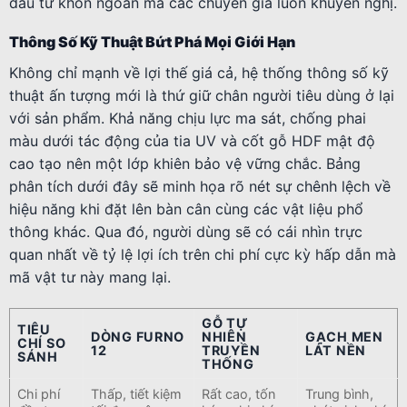
đầu tư khôn ngoan mà các chuyên gia luôn khuyến nghị.
Thông Số Kỹ Thuật Bứt Phá Mọi Giới Hạn
Không chỉ mạnh về lợi thế giá cả, hệ thống thông số kỹ
thuật ấn tượng mới là thứ giữ chân người tiêu dùng ở lại
với sản phẩm. Khả năng chịu lực ma sát, chống phai
màu dưới tác động của tia UV và cốt gỗ HDF mật độ
cao tạo nên một lớp khiên bảo vệ vững chắc. Bảng
phân tích dưới đây sẽ minh họa rõ nét sự chênh lệch về
hiệu năng khi đặt lên bàn cân cùng các vật liệu phổ
thông khác. Qua đó, người dùng sẽ có cái nhìn trực
quan nhất về tỷ lệ lợi ích trên chi phí cực kỳ hấp dẫn mà
mã vật tư này mang lại.
GỖ TỰ
TIÊU
DÒNG FURNO
NHIÊN
GẠCH MEN
CHÍ SO
12
TRUYỀN
LÁT NỀN
SÁNH
THỐNG
Chi phí
Thấp, tiết kiệm
Rất cao, tốn
Trung bình,