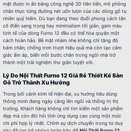
mặt được in ấn bằng công nghệ 3D tiên tiến, mô phỏng
chân thực từng đường nét uốn lượn của các dòng gỗ tự
nhiên quý hiếm. Dù bạn đang theo đuổi phong cách tân
cổ điển sang trọng hay minimalism tối giản, gam màu
tinh tế của dòng Furno 12 đều có thể hòa quyện một
cách hoàn hảo. Bề mặt nhám nhẹ không chỉ tăng độ
bám chân, chống trơn trượt hiệu quả mà còn tạo cảm
giác ấm áp, biến mỗi bước chân trong ngôi nhà trở
thành một trải nghiệm thư giãn tuyệt vời.
Lý Do Nội Thất Furno 12 Giá Rẻ Thiết Kế Sàn
Gỗ Trở Thành Xu Hướng
Trong bối cảnh kinh tế hiện đại, xu hướng tiêu dùng
thông minh đang ngày càng lên ngôi và thống trị thị
trường. Khách hàng không chỉ tìm kiếm một sản phẩm
đẹp mà còn đòi hỏi tính ứng dụng cao cùng một mức
chi phí hợp lý nhất. Chính sự dịch chuyển trong tư duy
này đã tạo bệ phóng hoàn hảo để
Nội Thất Furno 12