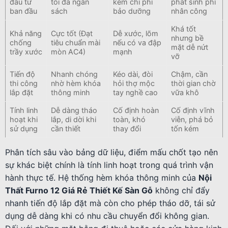
đầu tư
tối đa ngân
kém chi phí
phát sinh phí
ban đầu
sách
bảo dưỡng
nhân công
Khá tốt
Khả năng
Cực tốt (Đạt
Dễ xước, lõm
nhưng bề
chống
tiêu chuẩn mài
nếu có va đập
mặt dễ nứt
trầy xước
mòn AC4)
mạnh
vỡ
Tiến độ
Nhanh chóng
Kéo dài, đòi
Chậm, cần
thi công
nhờ hèm khóa
hỏi thợ mộc
thời gian chờ
lắp đặt
thông minh
tay nghề cao
vữa khô
Tính linh
Dễ dàng tháo
Cố định hoàn
Cố định vĩnh
hoạt khi
lắp, di dời khi
toàn, khó
viễn, phá bỏ
sử dụng
cần thiết
thay đổi
tốn kém
Phân tích sâu vào bảng dữ liệu, điểm mấu chốt tạo nên
sự khác biệt chính là tính linh hoạt trong quá trình vận
hành thực tế. Hệ thống hèm khóa thông minh của
Nội
Thất Furno 12 Giá Rẻ Thiết Kế Sàn Gỗ
không chỉ đẩy
nhanh tiến độ lắp đặt mà còn cho phép tháo dỡ, tái sử
dụng dễ dàng khi có nhu cầu chuyển đổi không gian.