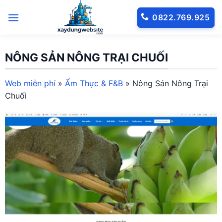
Bỏ
0822.769.925
qua
nội
dung
NÔNG SẢN NÔNG TRẠI CHUỐI
Web miễn phí
»
Ẩm Thực & F&B
»
Nông Sản Nông Trại
Chuối