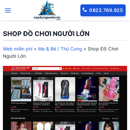
Bỏ
0822.769.925
qua
nội
dung
SHOP ĐỒ CHƠI NGƯỜI LỚN
Web miễn phí
»
Mẹ & Bé / Thú Cưng
»
Shop Đồ Chơi
Người Lớn