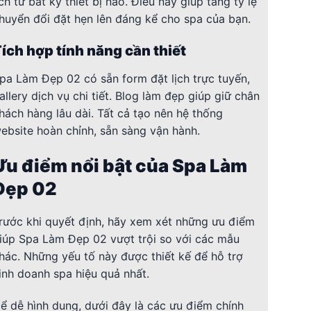
ịch từ bất kỳ thiết bị nào. Điều này giúp tăng tỷ lệ
huyển đổi đặt hẹn lên đáng kể cho spa của bạn.
ích hợp tính năng cần thiết
pa Làm Đẹp 02 có sẵn form đặt lịch trực tuyến,
allery dịch vụ chi tiết. Blog làm đẹp giúp giữ chân
hách hàng lâu dài. Tất cả tạo nên hệ thống
ebsite hoàn chỉnh, sẵn sàng vận hành.
Ưu điểm nổi bật của Spa Làm
Đẹp 02
rước khi quyết định, hãy xem xét những ưu điểm
iúp Spa Làm Đẹp 02 vượt trội so với các mẫu
hác. Những yếu tố này được thiết kế để hỗ trợ
inh doanh spa hiệu quả nhất.
ể dễ hình dung, dưới đây là các ưu điểm chính