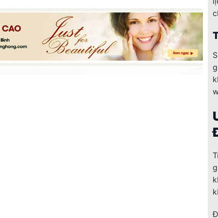
l
c
T
S
g
k
w
T
g
k
k
Đ