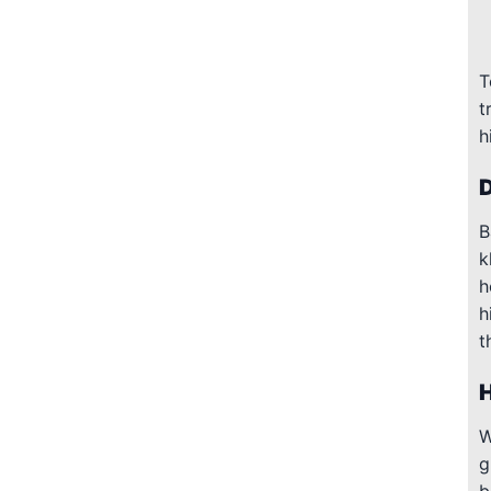
T
t
h
D
B
k
h
h
t
H
W
g
b