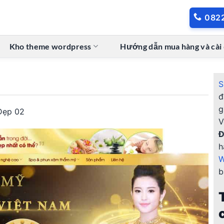
082
Kho theme wordpress
Hướng dẫn mua hàng và cài
S
đ
g
Đẹp 02
V
Đ
h
W
b