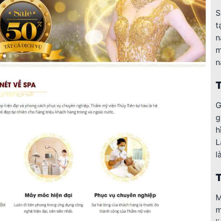
S
t
n
m
n
T
G
g
h
L
l
T
M
m