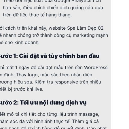
Theo dõi hiệu suất qua Google Analytics tích
hợp sẵn, điều chỉnh chiến dịch quảng cáo dựa
trên dữ liệu thực tế hàng tháng.
ới cách triển khai này, website Spa Làm Đẹp 02
ẽ nhanh chóng trở thành công cụ marketing mạnh
ẽ cho kinh doanh.
ước 1: Cài đặt và tùy chỉnh ban đầu
hỉ mất 1 ngày để cài đặt mẫu trên nền WordPress
n định. Thay logo, màu sắc theo nhận diện
hương hiệu spa. Kiểm tra responsive trên nhiều
hiết bị trước khi live.
ước 2: Tối ưu nội dung dịch vụ
iết mô tả chi tiết cho từng liệu trình massage,
hăm sóc da với hình ảnh thực tế. Thêm giá cả
inh bạch để khách hàng dễ quyết định. Cập nhật