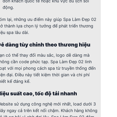
đón khách quốc tế hoặc khu vực du lịch sôi
động.
óm lại, những ưu điểm này giúp Spa Làm Đẹp 02
rở thành lựa chọn lý tưởng để phát triển thương
iệu spa lâu dài.
ễ dàng tùy chỉnh theo thương hiệu
ạn có thể thay đổi màu sắc, logo dễ dàng mà
hông cần code phức tạp. Spa Làm Đẹp 02 linh
oạt với mọi phong cách spa từ truyền thống đến
iện đại. Điều này tiết kiệm thời gian và chi phí
hiết kế đáng kể.
iệu suất cao, tốc độ tải nhanh
ebsite sử dụng công nghệ mới nhất, load dưới 3
iây ngay cả trên kết nối chậm. Khách hàng không
ỏ lỡ cơ hội vì chờ đợi lâu. Spa Làm Đẹp 02 đảm