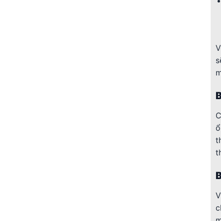
V
s
m
B
C
ổ
t
t
B
V
c
m