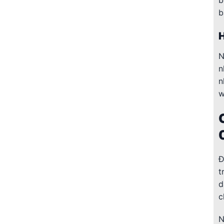
b
H
N
n
n
w
Đ
t
d
c
N