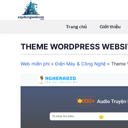
Bỏ
qua
nội
dung
Trang chủ
Giới thiệu
THEME WORDPRESS WEBSI
Web miễn phí
»
Điện Máy & Công Nghệ
»
Theme 