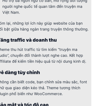
Hỗ trợ đa ngôn ngữ cơ bản, mở rộng đối tượng
người nghe quốc tế quan tâm đến truyện ma
Việt Nam.
óm lại, những lợi ích này giúp website của bạn
ổi bật giữa hàng ngàn trang truyện thông thường.
ăng traffic và doanh thu
heme thu hút traffic từ tìm kiếm “truyện ma
udio”, chuyển đổi thành lượt nghe cao. Kết hợp
ffiliate để kiếm tiền hiệu quả từ nội dung kinh dị.
ễ dàng tùy chỉnh
hông cần biết code, bạn chỉnh sửa màu sắc, font
hữ qua giao diện kéo thả. Theme tương thích
lugin phổ biến như WooCommerce.
ảo mật và tốc độ cao