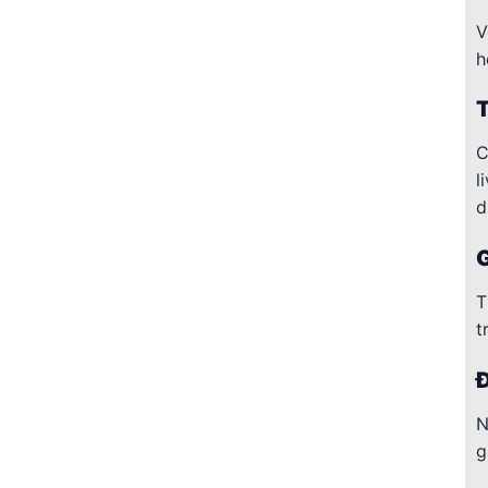
V
h
T
C
l
d
G
T
t
Đ
N
g