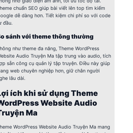
hóng nhờ giao diện ám ảnh, tối ưu tốc độ tải.
heme chuẩn SEO giúp bài viết lên top tìm kiếm
oogle dễ dàng hơn. Tiết kiệm chi phí so với code
ừ đầu.
So sánh với theme thông thường
hông như theme đa năng, Theme WordPress
ebsite Audio Truyện Ma tập trung vào audio, tích
ợp sẵn công cụ quản lý tập truyện. Điều này giúp
rang web chuyên nghiệp hơn, giữ chân người
ghe lâu dài.
Lợi ích khi sử dụng Theme
WordPress Website Audio
Truyện Ma
heme WordPress Website Audio Truyện Ma mang