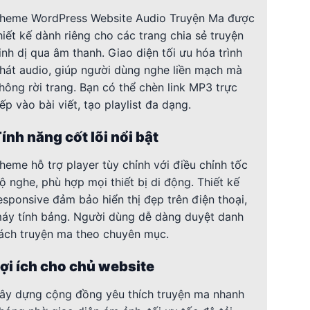
heme WordPress Website Audio Truyện Ma được
hiết kế dành riêng cho các trang chia sẻ truyện
inh dị qua âm thanh. Giao diện tối ưu hóa trình
hát audio, giúp người dùng nghe liền mạch mà
hông rời trang. Bạn có thể chèn link MP3 trực
iếp vào bài viết, tạo playlist đa dạng.
ính năng cốt lõi nổi bật
heme hỗ trợ player tùy chỉnh với điều chỉnh tốc
ộ nghe, phù hợp mọi thiết bị di động. Thiết kế
esponsive đảm bảo hiển thị đẹp trên điện thoại,
áy tính bảng. Người dùng dễ dàng duyệt danh
ách truyện ma theo chuyên mục.
ợi ích cho chủ website
ây dựng cộng đồng yêu thích truyện ma nhanh