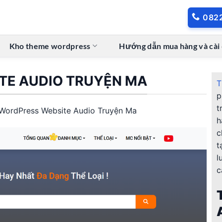
082
Kho theme wordpress
Hướng dẫn mua hàng và cài
TE AUDIO TRUYỆN MA
T
p
t
WordPress Website Audio Truyện Ma
h
c
t
l
c