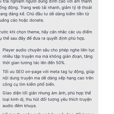
ại trải nghiệm người dùng đỉnh cao với âm thanh
ống động. Trang web tải nhanh, giảm tỷ lệ thoát
rang đáng kể. Chủ đầu tư dễ dàng kiếm tiền từ
uảng cáo hoặc donate.
rước khi chọn theme, hãy cân nhắc các ưu điểm
ụ thể sau đây để đưa ra quyết định phù hợp.
Player audio chuyên sâu cho phép nghe liên tục
nhiều tập truyện ma mà không gián đoạn, tăng
thời gian tương tác lên đến 50%.
Tối ưu SEO on-page với meta tag tự động, giúp
nội dung truyện ma dễ dàng xếp hạng cao trên
công cụ tìm kiếm phổ biến.
Giao diện tối giản nhưng ám ảnh, phù hợp thể
loại kinh dị, thu hút đối tượng yêu thích truyện
audio đêm khuya.