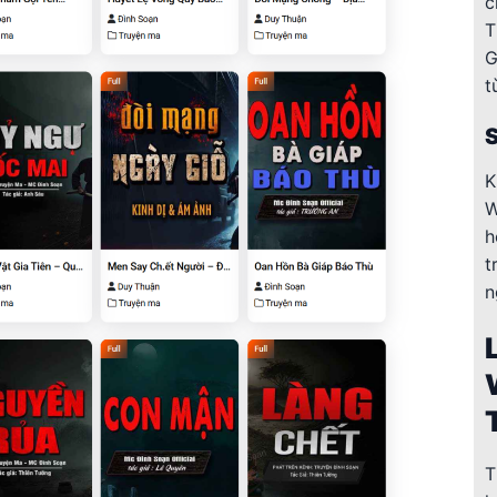
c
T
G
t
K
W
h
t
n
T