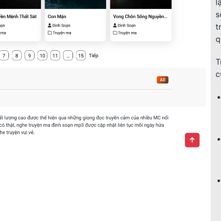
l
s
t
q
T
c