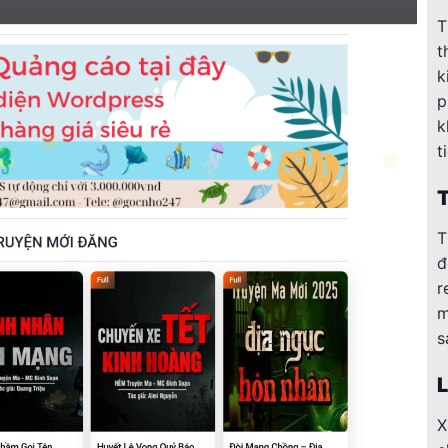
T
t
k
p
k
t
T
T
đ
r
m
s
L
X