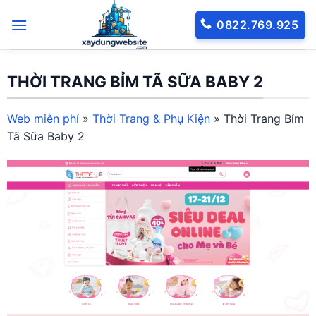
Bỏ
0822.769.925
qua
nội
dung
THỜI TRANG BỈM TÃ SỮA BABY 2
Web miễn phí
»
Thời Trang & Phụ Kiện
»
Thời Trang Bỉm
Tã Sữa Baby 2