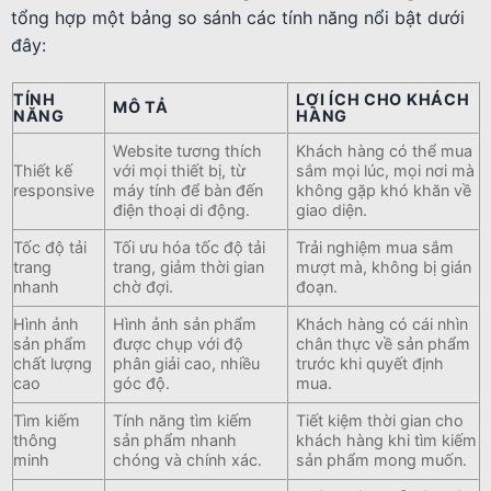
tổng hợp một bảng so sánh các tính năng nổi bật dưới
đây:
TÍNH
LỢI ÍCH CHO KHÁCH
MÔ TẢ
NĂNG
HÀNG
Website tương thích
Khách hàng có thể mua
Thiết kế
với mọi thiết bị, từ
sắm mọi lúc, mọi nơi mà
responsive
máy tính để bàn đến
không gặp khó khăn về
điện thoại di động.
giao diện.
Tốc độ tải
Tối ưu hóa tốc độ tải
Trải nghiệm mua sắm
trang
trang, giảm thời gian
mượt mà, không bị gián
nhanh
chờ đợi.
đoạn.
Hình ảnh
Hình ảnh sản phẩm
Khách hàng có cái nhìn
sản phẩm
được chụp với độ
chân thực về sản phẩm
chất lượng
phân giải cao, nhiều
trước khi quyết định
cao
góc độ.
mua.
Tìm kiếm
Tính năng tìm kiếm
Tiết kiệm thời gian cho
thông
sản phẩm nhanh
khách hàng khi tìm kiếm
minh
chóng và chính xác.
sản phẩm mong muốn.