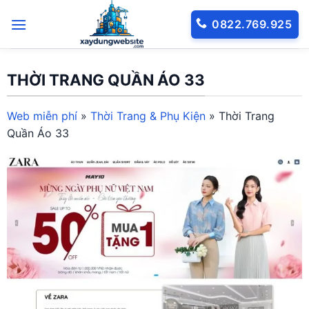
Bỏ
0822.769.925
qua
nội
dung
THỜI TRANG QUẦN ÁO 33
Web miễn phí
»
Thời Trang & Phụ Kiện
»
Thời Trang
Quần Áo 33