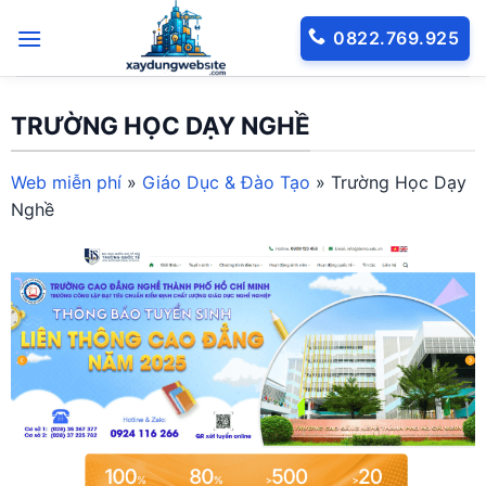
Bỏ
0822.769.925
qua
nội
dung
TRƯỜNG HỌC DẠY NGHỀ
Web miễn phí
»
Giáo Dục & Đào Tạo
»
Trường Học Dạy
Nghề