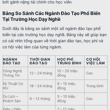
bớt gánh nặng tài chính cho học viên.
Bảng So Sánh Các Ngành Đào Tạo Phổ Biến
Tại Trường Học Dạy Nghề
Dưới đây là bảng so sánh một số ngành đào tạo phổ
biến tại các trường học dạy nghề. Bảng này sẽ giúp bạn
có cái nhìn tổng quan về thời gian đào tạo, học phí và
cơ hội việc làm của từng ngành.
NGÀNH
THỜI GIAN
HỌC PHÍ
CƠ HỘI
ĐÀO TẠO
ĐÀO TẠO
TRUNG BÌNH
VIỆC LÀM
Công Nghệ
10 – 20 triệu
12 – 24 tháng
Cao
Thông Tin
đồng
Kỹ Thuật Cơ
8 – 15 triệu
18 – 24 tháng
Trung bình
Khí
đồng
Du Lịch –
5 – 10 triệu
6 – 12 tháng
Cao
Khách Sạn
đồng
Điện – Điện
7 – 12 triệu