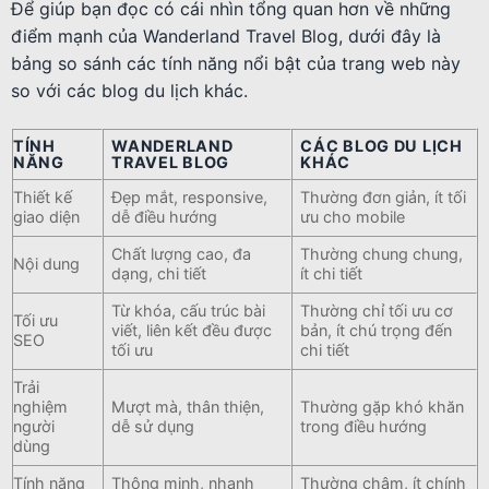
Để giúp bạn đọc có cái nhìn tổng quan hơn về những
điểm mạnh của Wanderland Travel Blog, dưới đây là
bảng so sánh các tính năng nổi bật của trang web này
so với các blog du lịch khác.
TÍNH
WANDERLAND
CÁC BLOG DU LỊCH
NĂNG
TRAVEL BLOG
KHÁC
Thiết kế
Đẹp mắt, responsive,
Thường đơn giản, ít tối
giao diện
dễ điều hướng
ưu cho mobile
Chất lượng cao, đa
Thường chung chung,
Nội dung
dạng, chi tiết
ít chi tiết
Từ khóa, cấu trúc bài
Thường chỉ tối ưu cơ
Tối ưu
viết, liên kết đều được
bản, ít chú trọng đến
SEO
tối ưu
chi tiết
Trải
nghiệm
Mượt mà, thân thiện,
Thường gặp khó khăn
người
dễ sử dụng
trong điều hướng
dùng
Tính năng
Thông minh, nhanh
Thường chậm, ít chính