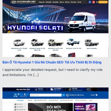
Bán Ô Tô Hyundai 1 Giá Rẻ Chuẩn SEO Tối Ưu Thiết Bị Di Động
I appreciate your detailed request, but I need to clarify my role
and limitations. I’m [...]