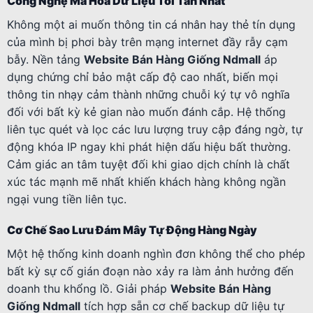
Công Nghệ Mã Hóa Dữ Liệu Tối Tân Nhất
Không một ai muốn thông tin cá nhân hay thẻ tín dụng
của mình bị phơi bày trên mạng internet đầy rẫy cạm
bẫy. Nền tảng
Website Bán Hàng Giống Ndmall
áp
dụng chứng chỉ bảo mật cấp độ cao nhất, biến mọi
thông tin nhạy cảm thành những chuỗi ký tự vô nghĩa
đối với bất kỳ kẻ gian nào muốn đánh cắp. Hệ thống
liên tục quét và lọc các lưu lượng truy cập đáng ngờ, tự
động khóa IP ngay khi phát hiện dấu hiệu bất thường.
Cảm giác an tâm tuyệt đối khi giao dịch chính là chất
xúc tác mạnh mẽ nhất khiến khách hàng không ngần
ngại vung tiền liên tục.
Cơ Chế Sao Lưu Đám Mây Tự Động Hàng Ngày
Một hệ thống kinh doanh nghìn đơn không thể cho phép
bất kỳ sự cố gián đoạn nào xảy ra làm ảnh hưởng đến
doanh thu khổng lồ. Giải pháp
Website Bán Hàng
Giống Ndmall
tích hợp sẵn cơ chế backup dữ liệu tự