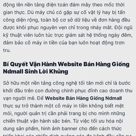
động lên nền tảng điện toán đám mây theo mốc thời
gian thực. Dù máy chủ có gặp sự cố vật lý hay bị tấn
công diện rộng, toàn bộ cơ sở dữ liệu về đơn hàng đều
được khôi phục nguyên vẹn chỉ trong nháy mắt. Đội ngũ
kỹ thuật viên luôn túc trực giám sát hệ thống ngày đêm,
đảm bảo cỗ máy in tiền của bạn luôn hoạt động trơn
tru.
Bí Quyết Vận Hành Website Bán Hàng Giống
Ndmall Sinh Lời Khủng
Sở hữu một nền tảng công nghệ tối tân mới chỉ là bước
khởi đầu trên con đường chinh phục đỉnh cao doanh thu
vạn người mê. Để
Website Bán Hàng Giống Ndmall
thực sự trở thành một cỗ máy in tiền không biết mệt
mỏi, người quản trị cần phải trang bị cho mình những
chiến thuật vận hành sắc bén. Từ việc tối ưu hóa nội
dung sản phẩm, hình ảnh banner cho đến cách thức
triển khai các chiến dịch quảng cáo đa kênh đều cần sự