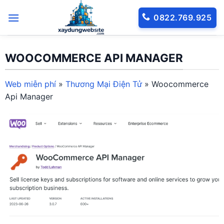
Bỏ
0822.769.925
qua
nội
dung
WOOCOMMERCE API MANAGER
Web miễn phí
»
Thương Mại Điện Tử
»
Woocommerce
Api Manager