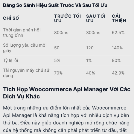
Bảng So Sánh Hiệu Suất Trước Và Sau Tối Ưu
TRƯỚC TỐI
SAU TỐI
CẢI
CHỈ SỐ
ƯU
ƯU
THIỆN
Thời gian phản hồi
800ms
300ms
62.5%
trung bình
Số lượng yêu cầu mỗi
50
120
140%
giây
Tỷ lệ lỗi
5%
1%
80%
Tài nguyên máy chủ sử
70%
40%
42.9%
dụng
Tích Hợp Woocommerce Api Manager Với Các
Dịch Vụ Khác
Một trong những ưu điểm lớn nhất của Woocommerce
Api Manager là khả năng tích hợp với nhiều dịch vụ bên
thứ ba. Điều này giúp doanh nghiệp mở rộng chức năng
của hệ thống mà không cần phải phát triển từ đầu, tiết